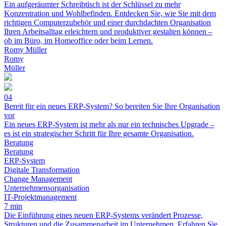
Ein aufgeräumter Schreibtisch ist der Schlüssel zu mehr
Konzentration und Wohlbefinden. Entdecken Sie, wie Sie mit dem
richtigen Computerzubehör und einer durchdachten Organisation
Ihren Arbeitsalltag erleichtern und produktiver gestalten können –
ob im Büro, im Homeoffice oder beim Lernen.
Romy Müller
Romy
Müller
04
Bereit für ein neues ERP-System? So bereiten Sie Ihre Organisation
vor
Ein neues ERP-System ist mehr als nur ein technisches Upgrade –
es ist ein strategischer Schritt für Ihre gesamte Organisation.
Beratung
Beratung
ERP-System
Digitale Transformation
Change Management
Unternehmensorganisation
IT-Projektmanagement
7 min
Die Einführung eines neuen ERP-Systems verändert Prozesse,
Strukturen und die Zusammenarbeit im Unternehmen. Erfahren Sie,