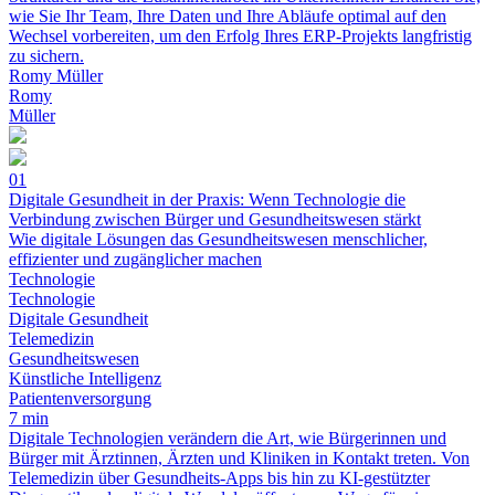
wie Sie Ihr Team, Ihre Daten und Ihre Abläufe optimal auf den
Wechsel vorbereiten, um den Erfolg Ihres ERP-Projekts langfristig
zu sichern.
Romy Müller
Romy
Müller
01
Digitale Gesundheit in der Praxis: Wenn Technologie die
Verbindung zwischen Bürger und Gesundheitswesen stärkt
Wie digitale Lösungen das Gesundheitswesen menschlicher,
effizienter und zugänglicher machen
Technologie
Technologie
Digitale Gesundheit
Telemedizin
Gesundheitswesen
Künstliche Intelligenz
Patientenversorgung
7 min
Digitale Technologien verändern die Art, wie Bürgerinnen und
Bürger mit Ärztinnen, Ärzten und Kliniken in Kontakt treten. Von
Telemedizin über Gesundheits-Apps bis hin zu KI-gestützter