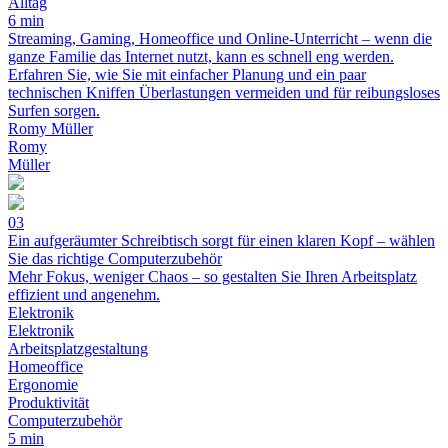
Alltag
6 min
Streaming, Gaming, Homeoffice und Online-Unterricht – wenn die
ganze Familie das Internet nutzt, kann es schnell eng werden.
Erfahren Sie, wie Sie mit einfacher Planung und ein paar
technischen Kniffen Überlastungen vermeiden und für reibungsloses
Surfen sorgen.
Romy Müller
Romy
Müller
03
Ein aufgeräumter Schreibtisch sorgt für einen klaren Kopf – wählen
Sie das richtige Computerzubehör
Mehr Fokus, weniger Chaos – so gestalten Sie Ihren Arbeitsplatz
effizient und angenehm.
Elektronik
Elektronik
Arbeitsplatzgestaltung
Homeoffice
Ergonomie
Produktivität
Computerzubehör
5 min