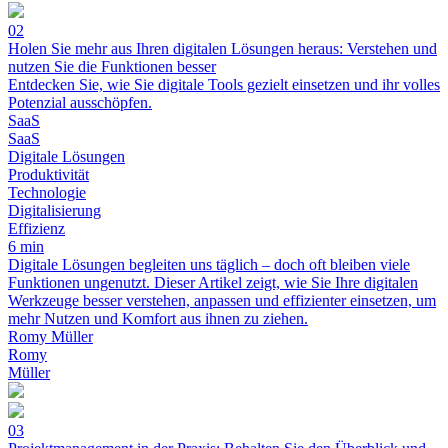
02
Holen Sie mehr aus Ihren digitalen Lösungen heraus: Verstehen und
nutzen Sie die Funktionen besser
Entdecken Sie, wie Sie digitale Tools gezielt einsetzen und ihr volles
Potenzial ausschöpfen.
SaaS
SaaS
Digitale Lösungen
Produktivität
Technologie
Digitalisierung
Effizienz
6 min
Digitale Lösungen begleiten uns täglich – doch oft bleiben viele
Funktionen ungenutzt. Dieser Artikel zeigt, wie Sie Ihre digitalen
Werkzeuge besser verstehen, anpassen und effizienter einsetzen, um
mehr Nutzen und Komfort aus ihnen zu ziehen.
Romy Müller
Romy
Müller
03