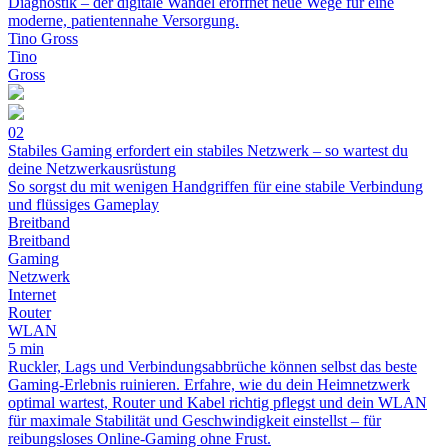
Diagnostik – der digitale Wandel eröffnet neue Wege für eine
moderne, patientennahe Versorgung.
Tino Gross
Tino
Gross
02
Stabiles Gaming erfordert ein stabiles Netzwerk – so wartest du
deine Netzwerkausrüstung
So sorgst du mit wenigen Handgriffen für eine stabile Verbindung
und flüssiges Gameplay
Breitband
Breitband
Gaming
Netzwerk
Internet
Router
WLAN
5 min
Ruckler, Lags und Verbindungsabbrüche können selbst das beste
Gaming-Erlebnis ruinieren. Erfahre, wie du dein Heimnetzwerk
optimal wartest, Router und Kabel richtig pflegst und dein WLAN
für maximale Stabilität und Geschwindigkeit einstellst – für
reibungsloses Online-Gaming ohne Frust.