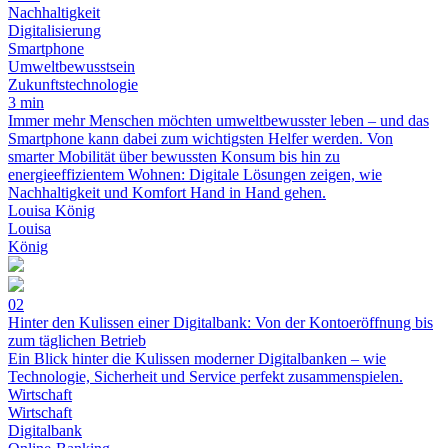
Nachhaltigkeit
Digitalisierung
Smartphone
Umweltbewusstsein
Zukunftstechnologie
3 min
Immer mehr Menschen möchten umweltbewusster leben – und das
Smartphone kann dabei zum wichtigsten Helfer werden. Von
smarter Mobilität über bewussten Konsum bis hin zu
energieeffizientem Wohnen: Digitale Lösungen zeigen, wie
Nachhaltigkeit und Komfort Hand in Hand gehen.
Louisa König
Louisa
König
02
Hinter den Kulissen einer Digitalbank: Von der Kontoeröffnung bis
zum täglichen Betrieb
Ein Blick hinter die Kulissen moderner Digitalbanken – wie
Technologie, Sicherheit und Service perfekt zusammenspielen.
Wirtschaft
Wirtschaft
Digitalbank