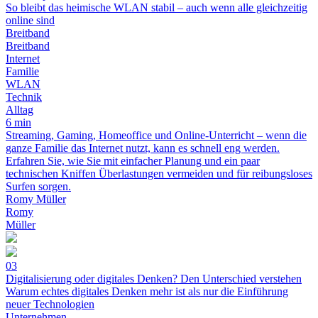
So bleibt das heimische WLAN stabil – auch wenn alle gleichzeitig
online sind
Breitband
Breitband
Internet
Familie
WLAN
Technik
Alltag
6 min
Streaming, Gaming, Homeoffice und Online-Unterricht – wenn die
ganze Familie das Internet nutzt, kann es schnell eng werden.
Erfahren Sie, wie Sie mit einfacher Planung und ein paar
technischen Kniffen Überlastungen vermeiden und für reibungsloses
Surfen sorgen.
Romy Müller
Romy
Müller
03
Digitalisierung oder digitales Denken? Den Unterschied verstehen
Warum echtes digitales Denken mehr ist als nur die Einführung
neuer Technologien
Unternehmen