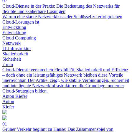
07
Cloud-Dienste in der Praxis: Die Bedeutung des Netzwerks für
flexible und skalierbare Lösungen
Warum eine starke Netzwerkbasis der Schlüssel zu erfolgreichen
Cloud-Lösungen ist
Entwicklung
Entwicklung
Cloud Computing
Netzwerk
IT-Infrastruktur
Skalierbarkeit
Sicherheit
7 min
Cloud-Dienste versprechen Flexibilität, Skalierbarkeit und Effizienz
– doch ohne ein leistungsfähiges Netzwerk bleiben diese Vorteile
unerreichbar. Der Artikel zeigt, wie stabile Verbindungen, Sicherheit
und intelligente Netzwerkinfrastrukturen die Grundlage moderner
Cloud-Strategien bilden.
Anton Kiefer
Anton
Kiefer
01
Grüner Verkehr beginnt zu Hause: Das Zusammenspiel von