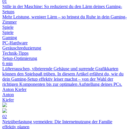
01
Stille in der Maschine: So reduzierst du den Lärm deines Gaming-
Setups
Mehr Leistung, weniger Lärm – so bringst du Ruhe in dein Gaming-
Zimmer
Spiele
Spiele
Gaming
PC-Hardware
Geräuschreduzierung
Technik-Tipps
Setup-Optimierung
6 min
Lüfterrauschen, vibrierende Gehäuse und surrende Grafikkarten
können den Spielspaß trüben. In diesem Artikel erfährst du, wie du
dein Gaming-Setup effektiv leiser machst – von der Wahl der
richtigen Komponenten bis zur optimalen Aufstellung deines PCs.
Anton Kiefer
Anton
Kiefer
02
Netzüberlastung vermeiden: Die Internetnutzung der Familie
effektiv planen