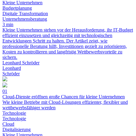
Kleine Unternehmen
Budgetplanung
Digitale Transformation
Unternehmensberatung
3 min
Kleine Unternehmen stehen vor der Herausforderung, ihr IT-Budget
effizient einzusetzen und gleichzeitig mit technologischen
Entwicklungen Schritt zu halten. Der Artikel zeigt, wie
professionelle Beratung hilft, Investitionen gezielt zu priorisieren,
Kosten zu kontrollieren und langfristig Wettbewerbsvorteile zu
sichern.
Leonhard Schröder
Leonhard
Schröder
01
Cloud-Dienste eröffnen große Chancen für kleine Unternehmen
Wie kleine Betriebe mit Cloud-Lösungen effizienter, flexibler und
wettbewerbsfähiger werden
Technologie
Technologie
Cloud
Digitalisierung
Kleine Unternehmen