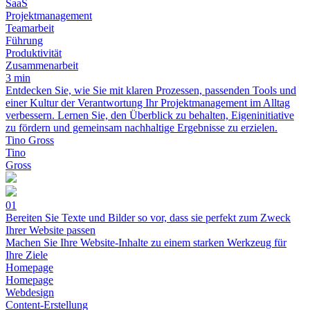
SaaS
Projektmanagement
Teamarbeit
Führung
Produktivität
Zusammenarbeit
3 min
Entdecken Sie, wie Sie mit klaren Prozessen, passenden Tools und
einer Kultur der Verantwortung Ihr Projektmanagement im Alltag
verbessern. Lernen Sie, den Überblick zu behalten, Eigeninitiative
zu fördern und gemeinsam nachhaltige Ergebnisse zu erzielen.
Tino Gross
Tino
Gross
01
Bereiten Sie Texte und Bilder so vor, dass sie perfekt zum Zweck
Ihrer Website passen
Machen Sie Ihre Website-Inhalte zu einem starken Werkzeug für
Ihre Ziele
Homepage
Homepage
Webdesign
Content-Erstellung