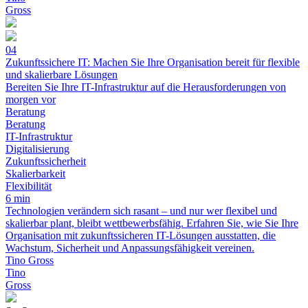
Gross
04
Zukunftssichere IT: Machen Sie Ihre Organisation bereit für flexible
und skalierbare Lösungen
Bereiten Sie Ihre IT-Infrastruktur auf die Herausforderungen von
morgen vor
Beratung
Beratung
IT-Infrastruktur
Digitalisierung
Zukunftssicherheit
Skalierbarkeit
Flexibilität
6 min
Technologien verändern sich rasant – und nur wer flexibel und
skalierbar plant, bleibt wettbewerbsfähig. Erfahren Sie, wie Sie Ihre
Organisation mit zukunftssicheren IT-Lösungen ausstatten, die
Wachstum, Sicherheit und Anpassungsfähigkeit vereinen.
Tino Gross
Tino
Gross