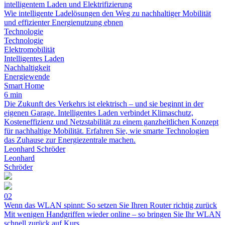
intelligentem Laden und Elektrifizierung
Wie intelligente Ladelösungen den Weg zu nachhaltiger Mobilität
und effizienter Energienutzung ebnen
Technologie
Technologie
Elektromobilität
Intelligentes Laden
Nachhaltigkeit
Energiewende
Smart Home
6 min
Die Zukunft des Verkehrs ist elektrisch – und sie beginnt in der
eigenen Garage. Intelligentes Laden verbindet Klimaschutz,
Kosteneffizienz und Netzstabilität zu einem ganzheitlichen Konzept
für nachhaltige Mobilität. Erfahren Sie, wie smarte Technologien
das Zuhause zur Energiezentrale machen.
Leonhard Schröder
Leonhard
Schröder
02
Wenn das WLAN spinnt: So setzen Sie Ihren Router richtig zurück
Mit wenigen Handgriffen wieder online – so bringen Sie Ihr WLAN
schnell zurück auf Kurs